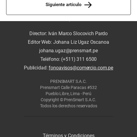
Siguiente artículo
Director: Iván Marco Slocovich Pardo
Editor Web: Johana Liz Ugaz Oscanoa
johana.ugaz@prensmart.pe
Teléfono: (+511) 311 6500
Publicidad:
fonoavisos@comercio.com.pe
PRENSMART S.A.C.
Prensmart Calle Paracas #532
Pueblo Libre, Lima - Perú
Copyright © PrenSmart S.A.C.
Todos los derechos reservados
Términos y Condiciones