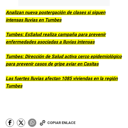
Analizan nueva postergación de clases si siguen
intensas lluvias en Tumbes
Tumbes: EsSalud realiza campaña para prevenir
enfermedades asociadas a lluvias intensas
Tumbes: Dirección de Salud activa cerco epidemiológico
para prevenir casos de gripe aviar en Casitas
Las fuertes lluvias afectan 1085 viviendas en la región
Tumbes
COPIAR ENLACE