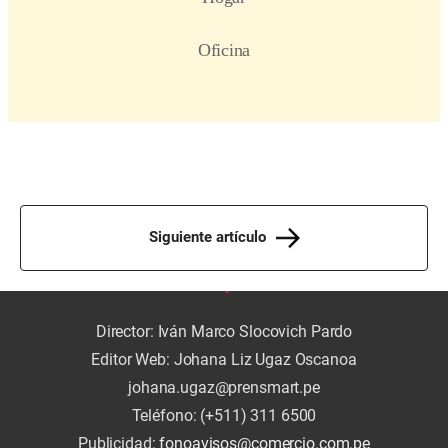
Siguiente artículo
Director: Iván Marco Slocovich Pardo
Editor Web: Johana Liz Ugaz Oscanoa
johana.ugaz@prensmart.pe
Teléfono: (+511) 311 6500
Publicidad:
fonoavisos@comercio.com.pe