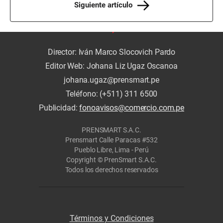
Siguiente artículo
Director: Iván Marco Slocovich Pardo
Editor Web: Johana Liz Ugaz Oscanoa
johana.ugaz@prensmart.pe
Teléfono: (+511) 311 6500
Publicidad:
fonoavisos@comercio.com.pe
PRENSMART S.A.C.
Prensmart Calle Paracas #532
Pueblo Libre, Lima - Perú
Copyright © PrenSmart S.A.C.
Todos los derechos reservados
Términos y Condiciones