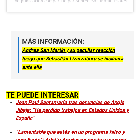
Una publicación compartida por Andrea San Martin Pilares (@m
MÁS INFORMACIÓN:
Andrea San Martín y su peculiar reacción
luego que Sebastián Lizarzaburu se inclinara
ante ella
TE PUEDE INTERESAR
Jean Paul Santamaría tras denuncias de Angie
Jibaja: “He perdido trabajos en Estados Unidos y
España”
“Lamentable que estés en un programa falso y
humillante”: Adolfo Aguilar responde a usuarios