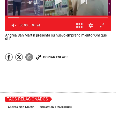
00:00
04:24
0
Andrea San Martín presenta su nuevo emprendimiento "Oh! que
s
útil"
e
c
o
n
COPIAR ENLACE
d
s
o
f
4
m
i
n
u
t
TAGS RELACIONADOS
e
s
,
Andrea San Martín
Sebastián Lizarzaburu
2
4