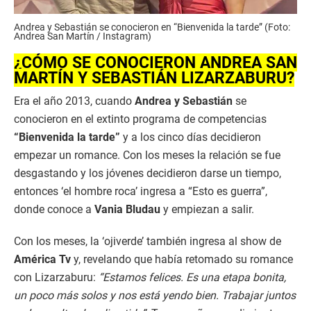
Andrea y Sebastián se conocieron en “Bienvenida la tarde” (Foto:
Andrea San Martín / Instagram)
¿CÓMO SE CONOCIERON ANDREA SAN
MARTÍN Y SEBASTIÁN LIZARZABURU?
Era el año 2013, cuando
Andrea y Sebastián
se
conocieron en el extinto programa de competencias
“Bienvenida la tarde”
y a los cinco días decidieron
empezar un romance. Con los meses la relación se fue
desgastando y los jóvenes decidieron darse un tiempo,
entonces ‘el hombre roca’ ingresa a “Esto es guerra”,
donde conoce a
Vania Bludau
y empiezan a salir.
Con los meses, la ‘ojiverde’ también ingresa al show de
América Tv
y, revelando que había retomado su romance
con Lizarzaburu:
“Estamos felices. Es una etapa bonita,
un poco más solos y nos está yendo bien. Trabajar juntos