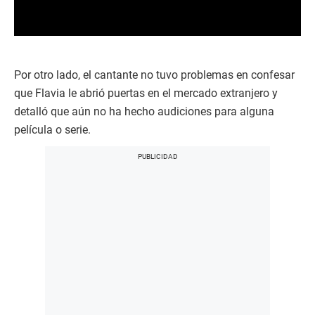
0
s
e
c
Por otro lado, el cantante no tuvo problemas en confesar
o
que Flavia le abrió puertas en el mercado extranjero y
n
d
detalló que aún no ha hecho audiciones para alguna
s
película o serie.
o
f
0
s
e
c
o
n
d
s