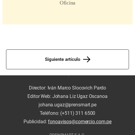
Siguiente artículo
Director: Iván Marco Slocovich Pardo
Editor Web: Johana Liz Ugaz Oscanoa
johana.ugaz@prensmart.pe
Teléfono: (+511) 311 6500
Publicidad:
fonoavisos@comercio.com.pe
PRENSMART S.A.C.