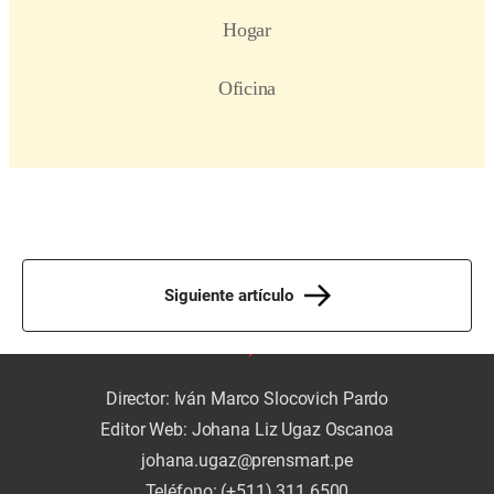
Siguiente artículo
Director: Iván Marco Slocovich Pardo
Editor Web: Johana Liz Ugaz Oscanoa
johana.ugaz@prensmart.pe
Teléfono: (+511) 311 6500