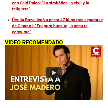
con Said Palao: “La simbólica, la civil y la
religiosa”
Úrsula Boza llegó a pesar 47 kilos tras separarse
de Gianotti: “Era puro huesito, la pena te
consume”
VIDEO RECOMENDADO