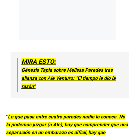
MIRA ESTO:
Génesis Tapia sobre Melissa Paredes tras
alianza con Ale Venturo: “El tiempo le dio la
razón”
“
Lo que pasa entre cuatro paredes nadie lo conoce. No
la podemos juzgar (a Ale), hay que comprender que una
separación en un embarazo es difícil, hay que