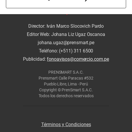
Director: Iván Marco Slocovich Pardo
Editor Web: Johana Liz Ugaz Oscanoa
johana.ugaz@prensmart.pe
Teléfono: (+511) 311 6500
Publicidad:
fonoavisos@comercio.com.pe
PRENSMART S.A.C.
Prensmart Calle Paracas #532
Pueblo Libre, Lima - Perú
Copyright © PrenSmart S.A.C.
Todos los derechos reservados
Términos y Condiciones