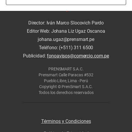
Director: Iván Marco Slocovich Pardo
Editor Web: Johana Liz Ugaz Oscanoa
johana.ugaz@prensmart.pe
Teléfono: (+511) 311 6500
Publicidad:
fonoavisos@comercio.com.pe
PRENSMART S.A.C.
Prensmart Calle Paracas #532
Pueblo Libre, Lima - Perú
Copyright © PrenSmart S.A.C.
Todos los derechos reservados
Términos y Condiciones