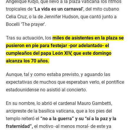
Angélique Kidjo, que llevó a la plaza vaticana los ritmos
tropicales de
‘La vida es un carnaval’
, del mito cubano
Celia Cruz, o la de Jennifer Hudson, que cantó junto a
Bocelli ‘The prayer’.
Tras su actuación, los
miles de asistentes en la plaza se
pusieron en pie para festejar -por adelantado- el
cumpleaños del papa León XIV, que este domingo
alcanza los 70 años.
Aunque, tal y como estaba previsto, y aguando las
expectativas de muchos que esperaban verlo, el pontífice
estadounidense no asistió al concierto.
En su nombre, lo abrió el cardenal Mauro Gambetti,
arcipreste de la basílica vaticana, que a los pies del
templo reiteró el
“no a la guerra” y su “sí a la paz y la
fraternidad”,
el motivo -al menos moral- de este ya