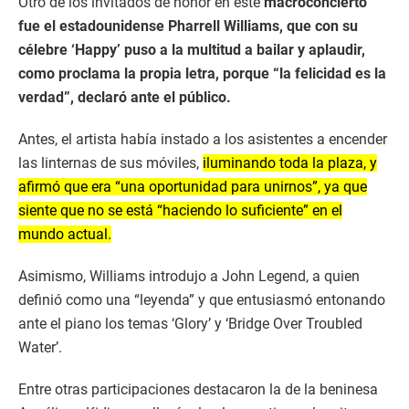
Otro de los invitados de honor en este
macroconcierto
fue el estadounidense Pharrell Williams, que con su
célebre ‘Happy’ puso a la multitud a bailar y aplaudir,
como proclama la propia letra, porque “la felicidad es la
verdad”, declaró ante el público.
Antes, el artista había instado a los asistentes a encender
las linternas de sus móviles,
iluminando toda la plaza, y
afirmó que era “una oportunidad para unirnos”, ya que
siente que no se está “haciendo lo suficiente” en el
mundo actual.
Asimismo, Williams introdujo a John Legend, a quien
definió como una “leyenda” y que entusiasmó entonando
ante el piano los temas ‘Glory’ y ‘Bridge Over Troubled
Water’.
Entre otras participaciones destacaron la de la beninesa