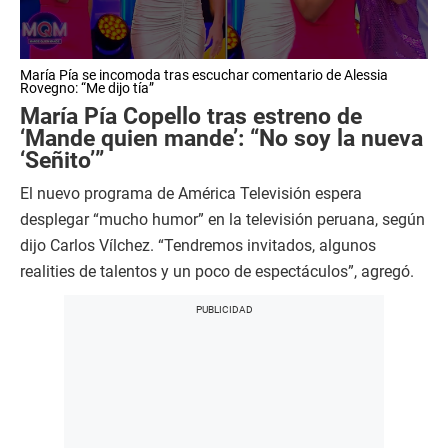
0
María Pía se incomoda tras escuchar comentario de Alessia
s
Rovegno: “Me dijo tía”
e
María Pía Copello tras estreno de
c
o
‘Mande quien mande’: “No soy la nueva
n
‘Señito’”
d
s
El nuevo programa de América Televisión espera
o
f
desplegar “mucho humor” en la televisión peruana, según
1
m
dijo Carlos Vílchez. “Tendremos invitados, algunos
i
realities de talentos y un poco de espectáculos”, agregó.
n
u
t
e
,
4
3
s
e
c
o