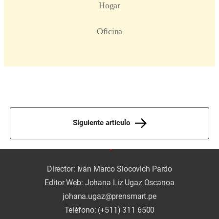
Siguiente artículo
Director: Iván Marco Slocovich Pardo
Editor Web: Johana Liz Ugaz Oscanoa
johana.ugaz@prensmart.pe
Teléfono: (+511) 311 6500