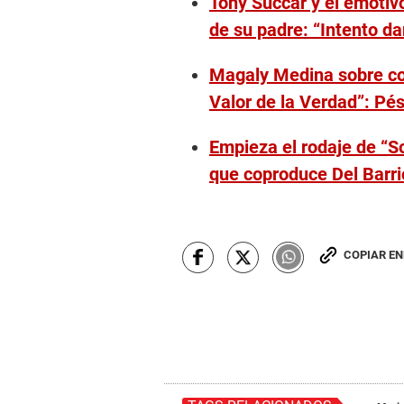
Tony Succar y el emotiv
de su padre: “Intento d
Magaly Medina sobre co
Valor de la Verdad”: Pé
Empieza el rodaje de “So
que coproduce Del Barri
COPIAR E