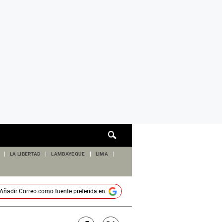
Cuadro
de
búsqueda
LA LIBERTAD
LAMBAYEQUE
LIMA
Añadir
Correo
como fuente preferida en