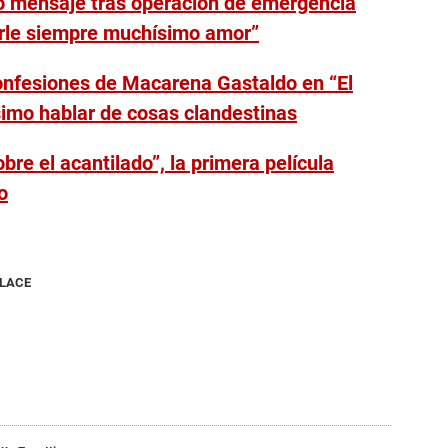
o mensaje tras operación de emergencia
arle siempre muchísimo amor”
nfesiones de Macarena Gastaldo en “El
simo hablar de cosas clandestinas
bre el acantilado”, la primera película
o
NLACE