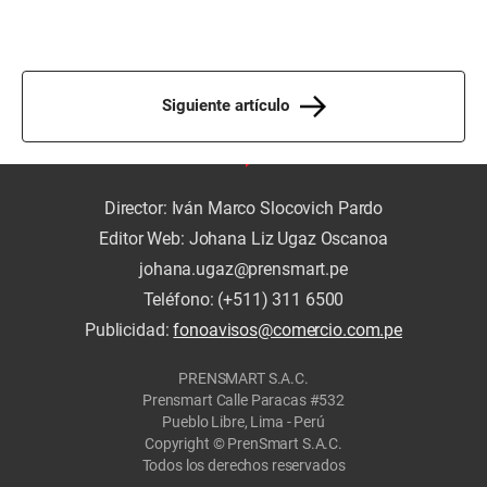
Siguiente artículo
Director: Iván Marco Slocovich Pardo
Editor Web: Johana Liz Ugaz Oscanoa
johana.ugaz@prensmart.pe
Teléfono: (+511) 311 6500
Publicidad:
fonoavisos@comercio.com.pe
PRENSMART S.A.C.
Prensmart Calle Paracas #532
Pueblo Libre, Lima - Perú
Copyright © PrenSmart S.A.C.
Todos los derechos reservados