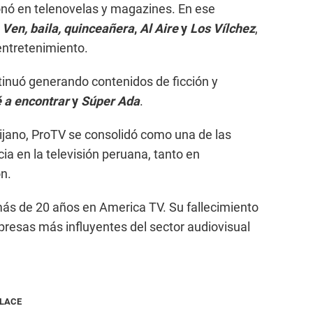
onó en telenovelas y magazines. En ese
o
Ven, baila, quinceañera
,
Al Aire
y
Los Vílchez
,
ntretenimiento.
tinuó generando contenidos de ficción y
é a encontrar
y
Súper Ada
.
ijano, ProTV se consolidó como una de las
a en la televisión peruana, tanto en
n.
más de 20 años en America TV. Su fallecimiento
presas más influyentes del sector audiovisual
NLACE