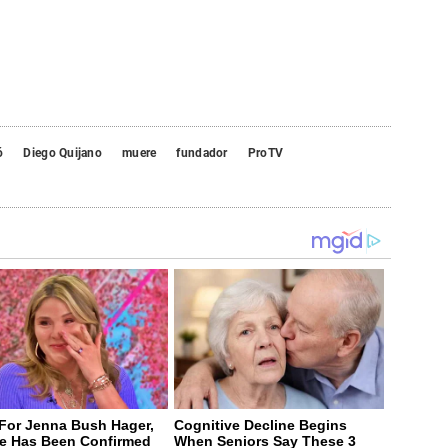
ó
Diego Quijano
muere
fundador
ProTV