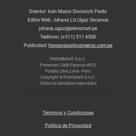
Director: Iván Marco Slocovich Pardo
Editor Web: Johana Liz Ugaz Oscanoa
johana.ugaz@prensmart.pe
Teléfono: (+511) 311 6500
Publicidad:
fonoavisos@comercio.com.pe
PRENSMART S.A.C.
Prensmart Calle Paracas #532
Pueblo Libre, Lima - Perú
Copyright © PrenSmart S.A.C.
Todos los derechos reservados
Términos y Condiciones
Política de Privacidad