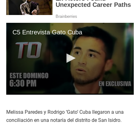
C5 Entrevista Gato Cuba
0
s
e
c
Melissa Paredes y Rodrigo ‘Gato’ Cuba llegaron a una
o
conciliación en una notaría del distrito de San Isidro.
n
d
s
o