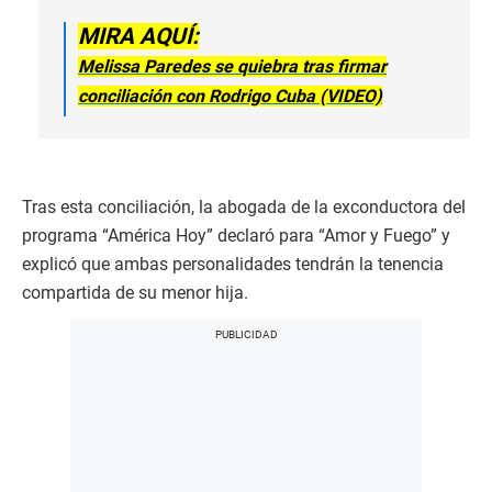
f
1
MIRA AQUÍ:
m
i
Melissa Paredes se quiebra tras firmar
n
u
conciliación con Rodrigo Cuba (VIDEO)
t
e
,
3
s
e
Tras esta conciliación, la abogada de la exconductora del
c
o
programa “América Hoy” declaró para “Amor y Fuego” y
n
explicó que ambas personalidades tendrán la tenencia
d
s
compartida de su menor hija.