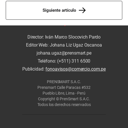
Siguiente artículo
Director: Iván Marco Slocovich Pardo
Editor Web: Johana Liz Ugaz Oscanoa
johana.ugaz@prensmart.pe
Teléfono: (+511) 311 6500
Publicidad:
fonoavisos@comercio.com.pe
PRENSMART S.A.C.
Prensmart Calle Paracas #532
Pueblo Libre, Lima - Perú
Copyright © PrenSmart S.A.C.
Todos los derechos reservados