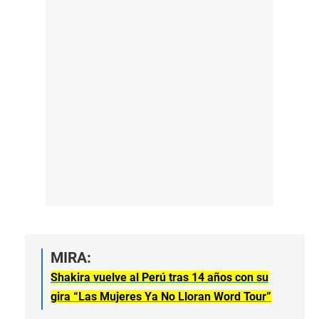
MIRA:
Shakira vuelve al Perú tras 14 años con su
gira “Las Mujeres Ya No Lloran Word Tour”