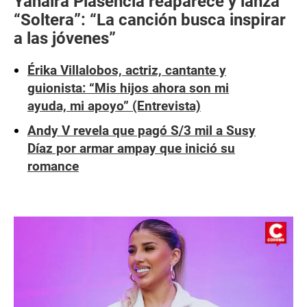
Yahaira Plasencia reaparece y lanza
“Soltera”: “La canción busca inspirar
a las jóvenes”
Érika Villalobos, actriz, cantante y
guionista: “Mis hijos ahora son mi
ayuda, mi apoyo” (Entrevista)
Andy V revela que pagó S/3 mil a Susy
Díaz por armar ampay que inició su
romance