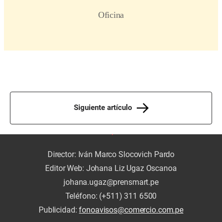
Siguiente artículo
Director: Iván Marco Slocovich Pardo
Editor Web: Johana Liz Ugaz Oscanoa
johana.ugaz@prensmart.pe
Teléfono: (+511) 311 6500
Publicidad:
fonoavisos@comercio.com.pe