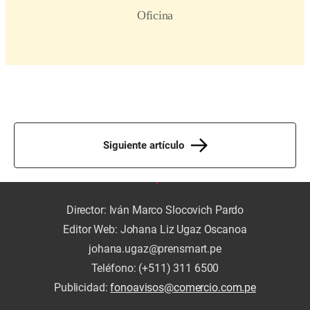
Siguiente artículo
Director: Iván Marco Slocovich Pardo
Editor Web: Johana Liz Ugaz Oscanoa
johana.ugaz@prensmart.pe
Teléfono: (+511) 311 6500
Publicidad:
fonoavisos@comercio.com.pe