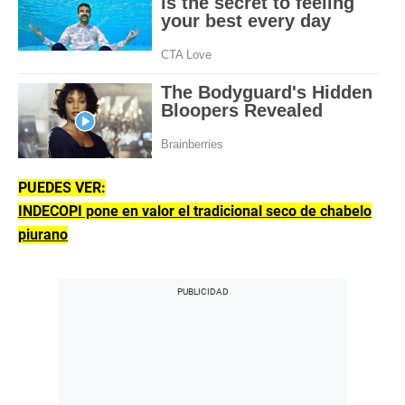
PUEDES VER:
INDECOPI pone en valor el tradicional seco de chabelo
piurano