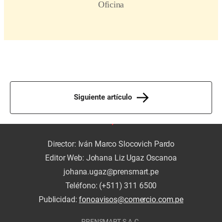
Siguiente artículo
Director: Iván Marco Slocovich Pardo
Editor Web: Johana Liz Ugaz Oscanoa
johana.ugaz@prensmart.pe
Teléfono: (+511) 311 6500
Publicidad:
fonoavisos@comercio.com.pe
PRENSMART S.A.C.