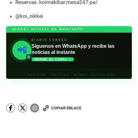
Reservas: koimakibar.mesa247.pe/
@koi_nikkei
CANAL OFICIAL DE WHATSAPP
DIARIO CORREO
Síguenos en WhatsApp y recibe las
📲
noticias al instante
✓
UNIRME AL CANAL →
📍 NOTICIAS · POLÍTICA · MUNDO· ACTUALIDAD
COPIAR ENLACE