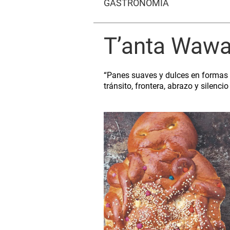
GASTRONOMÍA
T’anta Waw
“Panes suaves y dulces en formas 
tránsito, frontera, abrazo y silen