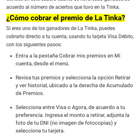
s
acuerdo al número de aciertos que tuvo en la Tinka.
o
f
¿Cómo cobrar el premio de La Tinka?
3
m
Si eres uno de los ganadores de La Tinka, puedes
i
n
cobrarlo directo a tu cuenta, usando tu tarjeta Visa Débito,
u
con los siguientes pasos:
t
e
s
Entra a la pestaña Cobrar mis premios en Mi
,
cuenta, desde el menú.
0
Revisa tus premios y selecciona la opción Retirar
y ver historial, ubicado a la derecha de Acumulado
de Premios.
Selecciona entre Visa o Agora, de acuerdo a tu
preferencia. Ingresa el monto a retirar, adjunta la
foto de tu DNI (no imagen de fotocopias) y
selecciona tu tarjeta.