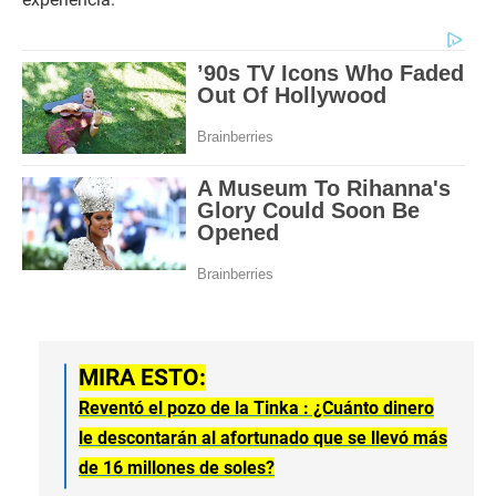
MIRA ESTO:
Reventó el pozo de la Tinka : ¿Cuánto dinero
le descontarán al afortunado que se llevó más
de 16 millones de soles?