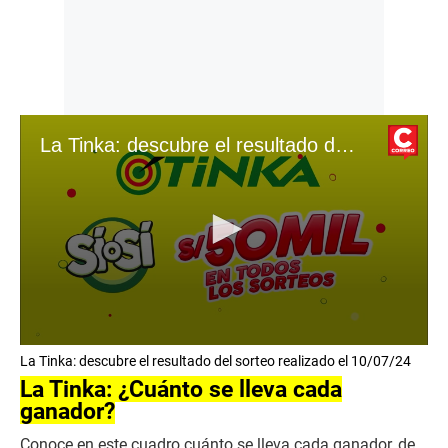
La Tinka: descubre el resultado del sorteo realizado el 10/07/24
0
La Tinka: descubre el resultado del sorteo realizado el 10/07/24
s
e
La Tinka: ¿Cuánto se lleva cada
c
ganador?
o
n
Conoce en este cuadro cuánto se lleva cada ganador, de
d