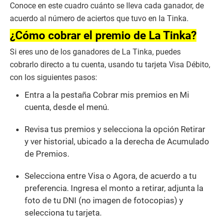
Conoce en este cuadro cuánto se lleva cada ganador, de
d
s
acuerdo al número de aciertos que tuvo en la Tinka.
o
f
¿Cómo cobrar el premio de La Tinka?
2
m
Si eres uno de los ganadores de La Tinka, puedes
i
n
cobrarlo directo a tu cuenta, usando tu tarjeta Visa Débito,
u
con los siguientes pasos:
t
e
s
Entra a la pestaña Cobrar mis premios en Mi
,
cuenta, desde el menú.
5
9
s
Revisa tus premios y selecciona la opción Retirar
e
c
y ver historial, ubicado a la derecha de Acumulado
o
de Premios.
n
d
s
Selecciona entre Visa o Agora, de acuerdo a tu
preferencia. Ingresa el monto a retirar, adjunta la
foto de tu DNI (no imagen de fotocopias) y
selecciona tu tarjeta.