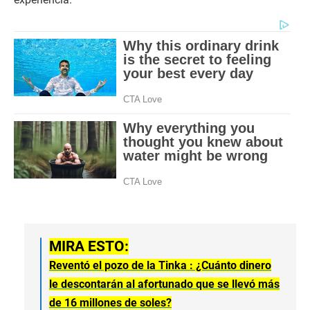
MIRA ESTO:
Reventó el pozo de la Tinka : ¿Cuánto dinero
le descontarán al afortunado que se llevó más
de 16 millones de soles?