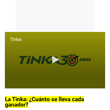
Tinka
0
s
e
La Tinka: ¿Cuánto se lleva cada
c
ganador?
o
n