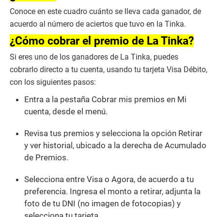
n
Conoce en este cuadro cuánto se lleva cada ganador, de
d
s
acuerdo al número de aciertos que tuvo en la Tinka.
o
f
¿Cómo cobrar el premio de La Tinka?
2
m
Si eres uno de los ganadores de La Tinka, puedes
i
n
cobrarlo directo a tu cuenta, usando tu tarjeta Visa Débito,
u
con los siguientes pasos:
t
e
s
Entra a la pestaña Cobrar mis premios en Mi
,
cuenta, desde el menú.
5
1
s
Revisa tus premios y selecciona la opción Retirar
e
c
y ver historial, ubicado a la derecha de Acumulado
o
de Premios.
n
d
s
Selecciona entre Visa o Agora, de acuerdo a tu
preferencia. Ingresa el monto a retirar, adjunta la
foto de tu DNI (no imagen de fotocopias) y
selecciona tu tarjeta.