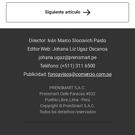
Siguiente artículo
Director: Iván Marco Slocovich Pardo
Editor Web: Johana Liz Ugaz Oscanoa
johana.ugaz@prensmart.pe
Teléfono: (+511) 311 6500
Publicidad:
fonoavisos@comercio.com.pe
PRENSMART S.A.C.
Prensmart Calle Paracas #532
Pueblo Libre, Lima - Perú
Copyright © PrenSmart S.A.C.
Todos los derechos reservados