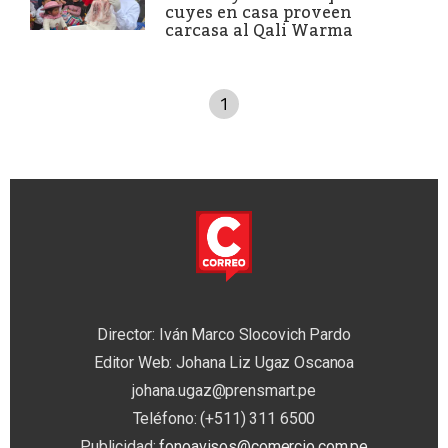
cuyes en casa proveen
carcasa al Qali Warma
1
Director: Iván Marco Slocovich Pardo
Editor Web: Johana Liz Ugaz Oscanoa
johana.ugaz@prensmart.pe
Teléfono: (+511) 311 6500
Publicidad:
fonoavisos@comercio.com.pe