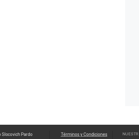
NUESTR
o Slocovich Pardo
Términos y Condiciones