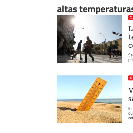
altas temperatura
L
L
t
c
Se
pr
S
V
s
El
qu
co