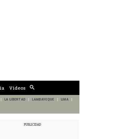
ia
Videos
Cuadro
de
búsqueda
LA LIBERTAD
LAMBAYEQUE
LIMA