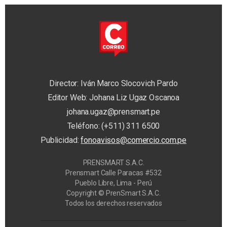
Director: Iván Marco Slocovich Pardo
Editor Web: Johana Liz Ugaz Oscanoa
johana.ugaz@prensmart.pe
Teléfono: (+511) 311 6500
Publicidad:
fonoavisos@comercio.com.pe
PRENSMART S.A.C.
Prensmart Calle Paracas #532
Pueblo Libre, Lima - Perú
Copyright © PrenSmart S.A.C.
Todos los derechos reservados
Privacy Manager