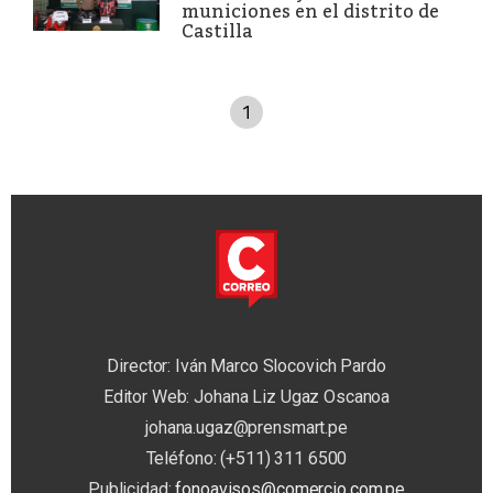
municiones en el distrito de
Castilla
1
Director: Iván Marco Slocovich Pardo
Editor Web: Johana Liz Ugaz Oscanoa
johana.ugaz@prensmart.pe
Teléfono: (+511) 311 6500
Publicidad:
fonoavisos@comercio.com.pe