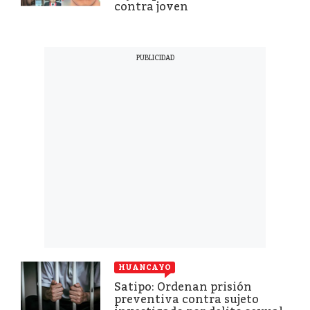
contra joven
HUANCAYO
Satipo: Ordenan prisión
preventiva contra sujeto