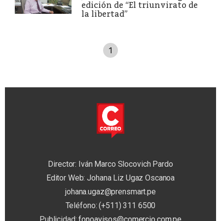
edición de “El triunvirato de
la libertad”
1
Director: Iván Marco Slocovich Pardo
Editor Web: Johana Liz Ugaz Oscanoa
johana.ugaz@prensmart.pe
Teléfono: (+511) 311 6500
Publicidad:
fonoavisos@comercio.com.pe