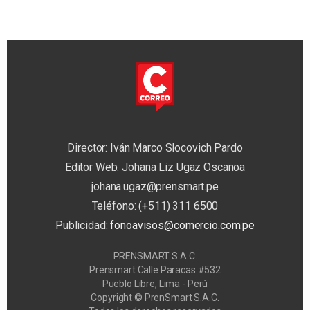
Director: Iván Marco Slocovich Pardo
Editor Web: Johana Liz Ugaz Oscanoa
johana.ugaz@prensmart.pe
Teléfono: (+511) 311 6500
Publicidad:
fonoavisos@comercio.com.pe
PRENSMART S.A.C.
Prensmart Calle Paracas #532
Pueblo Libre, Lima - Perú
Copyright © PrenSmart S.A.C.