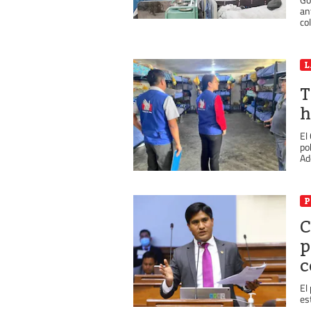
an
co
L
T
h
El
po
Ad
P
C
p
c
El
es