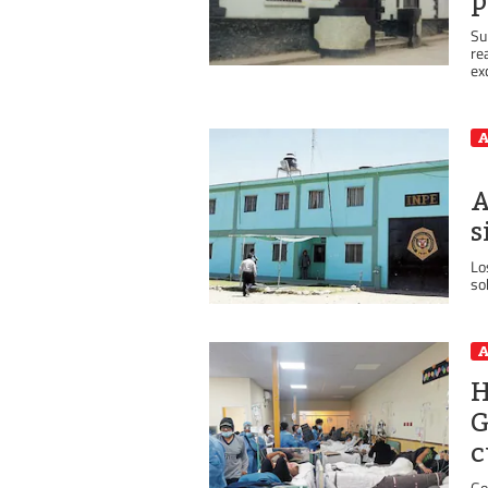
p
Su
re
ex
A
A
s
Lo
so
A
H
G
c
Go