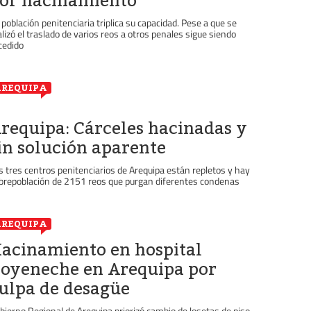
or hacinamiento
 población penitenciaria triplica su capacidad. Pese a que se
alizó el traslado de varios reos a otros penales sigue siendo
cedido
REQUIPA
requipa: Cárceles hacinadas y
in solución aparente
s tres centros penitenciarios de Arequipa están repletos y hay
brepoblación de 2151 reos que purgan diferentes condenas
REQUIPA
acinamiento en hospital
oyeneche en Arequipa por
ulpa de desagüe
bierno Regional de Arequipa priorizó cambio de losetas de piso