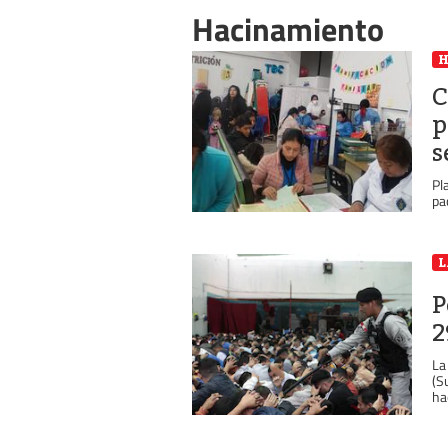
Hacinamiento
C
p
s
Pl
pa
L
P
2
La
(S
ha