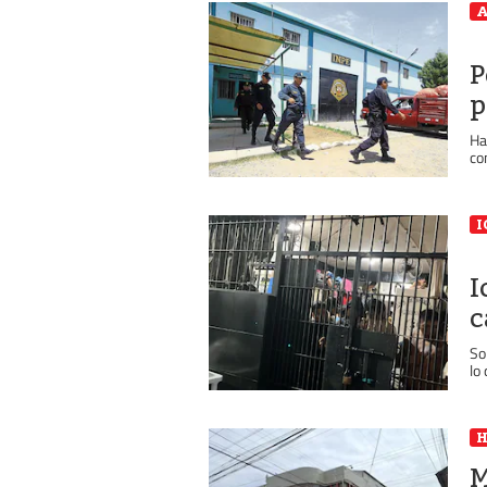
A
P
p
Ha
co
I
I
c
So
lo
M