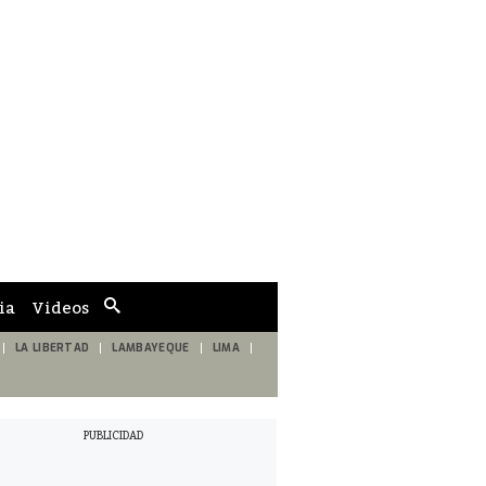
ia
Videos
Cuadro
de
búsqueda
LA LIBERTAD
LAMBAYEQUE
LIMA