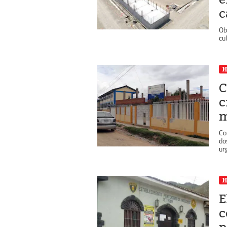
c
Ob
cu
C
c
m
Co
do
urg
E
c