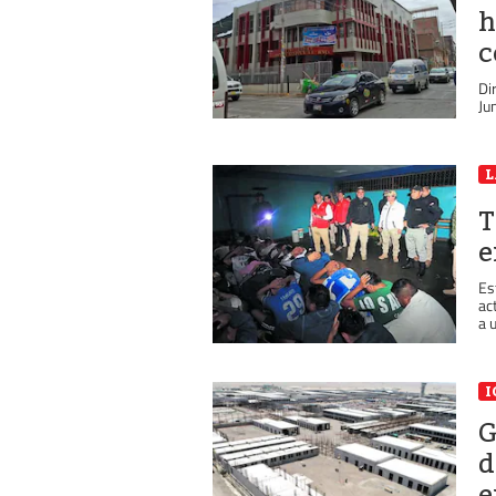
h
c
Di
Ju
L
T
e
Es
ac
a 
I
G
d
e