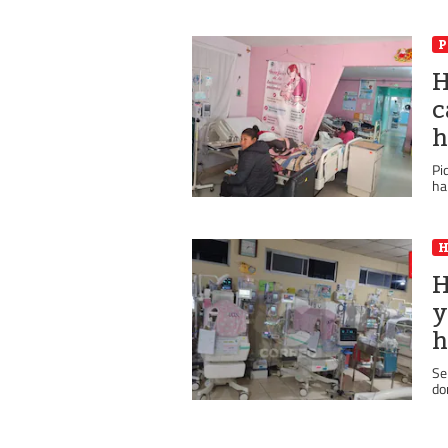
P
H
c
h
Pi
ha
H
y
h
Se
do