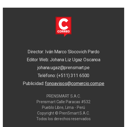
Director: Iván Marco Slocovich Pardo
Editor Web: Johana Liz Ugaz Oscanoa
johana.ugaz@prensmart.pe
Teléfono: (+511) 311 6500
Publicidad:
fonoavisos@comercio.com.pe
PRENSMART S.A.C.
Prensmart Calle Paracas #532
Pueblo Libre, Lima - Perú
Copyright © PrenSmart S.A.C.
Todos los derechos reservados