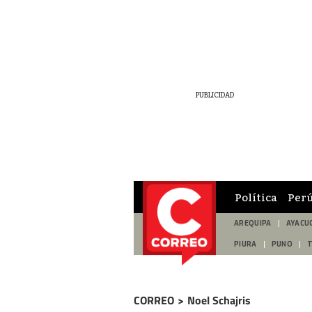
Política
Per
AREQUIPA
AYACU
PIURA
PUNO
CORREO
>
Noel Schajris