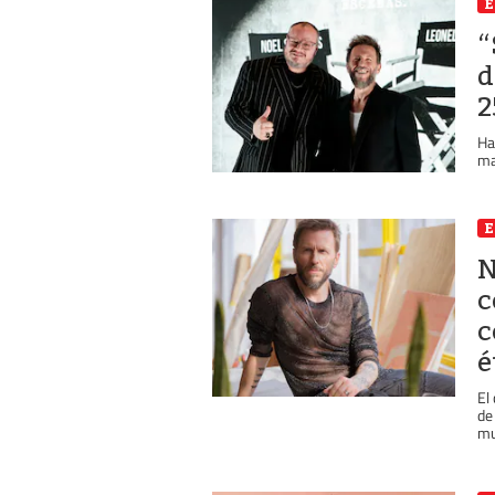
E
“
d
2
Ha
ma
E
N
c
c
é
El
de
mus