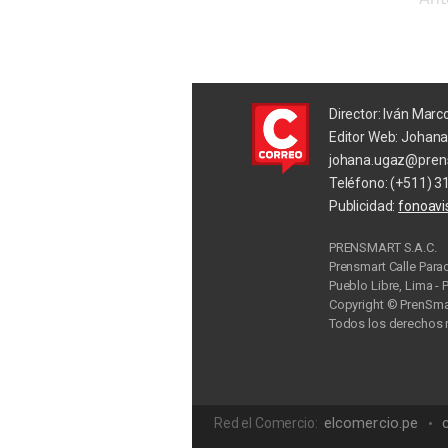
Director: Iván Marc
Editor Web: Johan
johana.ugaz@pren
Teléfono: (+511) 3
Publicidad:
fonoav
PRENSMART S.A.C.
Prensmart Calle Para
Pueblo Libre, Lima - 
Copyright © PrenSmar
Todos los derechos 
Privac
elcomercio.pe
Red el Comercio: