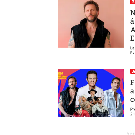
E
N
á
A
E
La
Ex
A
F
a
c
Pr
21
Ant