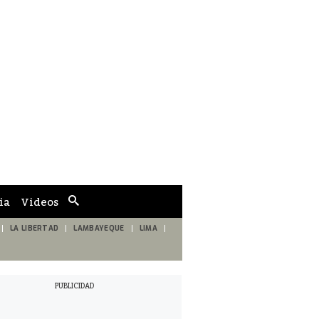
ia
Videos
Cuadro
de
búsqueda
LA LIBERTAD
LAMBAYEQUE
LIMA