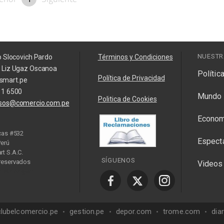
NUESTR
o Slocovich Pardo
Términos y Condiciones
a Liz Ugaz Oscanoa
Polític
Política de Privacidad
smart.pe
11 6500
Mundo
Politica de Cookies
isos@comercio.com.pe
Econom
cas #532
Espect
Perú
t S.A.C.
SÍGUENOS
reservados
Videos
y Manager
clubelcomercio.pe
gestion.pe
depor.com
trome.com
dia