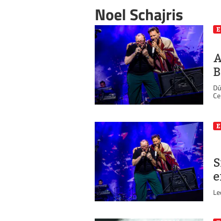
Noel Schajris
E
A
B
Dú
Ce
E
S
e
Le