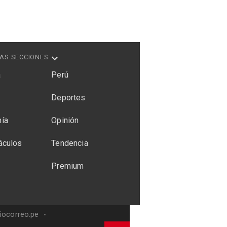
AS SECCIONES
a
Perú
Deportes
ía
Opinión
áculos
Tendencia
Premium
riocorreo.pe