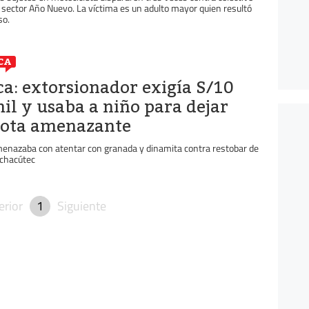
 sector Año Nuevo. La víctima es un adulto mayor quien resultó
so.
CA
ca: extorsionador exigía S/10
il y usaba a niño para dejar
ota amenazante
enazaba con atentar con granada y dinamita contra restobar de
chacútec
erior
1
Siguiente