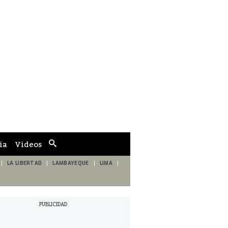
ia
Videos
Cuadro
de
búsqueda
LA LIBERTAD
LAMBAYEQUE
LIMA