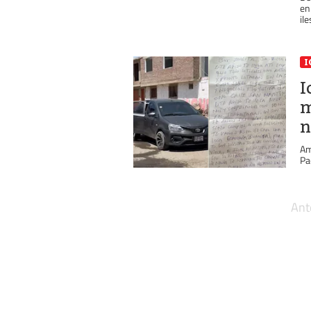
en
ile
I
I
m
n
Am
Pa
Ant