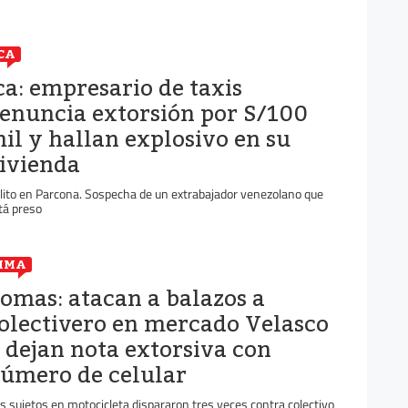
CA
ca: empresario de taxis
enuncia extorsión por S/100
il y hallan explosivo en su
ivienda
lito en Parcona. Sospecha de un extrabajador venezolano que
tá preso
IMA
omas: atacan a balazos a
olectivero en mercado Velasco
 dejan nota extorsiva con
úmero de celular
s sujetos en motocicleta dispararon tres veces contra colectivo