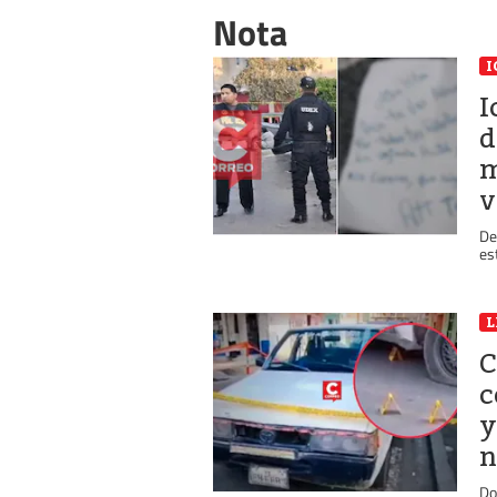
Nota
I
I
d
m
v
De
es
L
C
c
y
n
Do