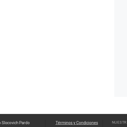
NUESTR
o Slocovich Pardo
Términos y Condiciones