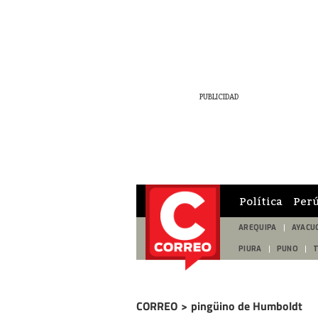
Política
Per
AREQUIPA
AYACU
PIURA
PUNO
CORREO
>
pingüino de Humboldt