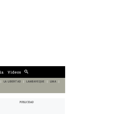
ia
Videos
Cuadro
de
búsqueda
LA LIBERTAD
LAMBAYEQUE
LIMA