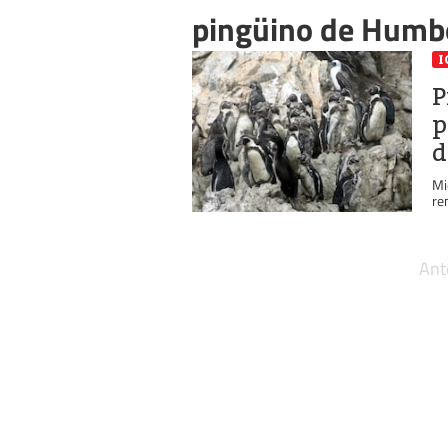
pingüino de Humb
I
P
p
d
Mi
re
Ant