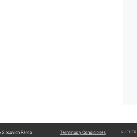
NUESTR
o Slocovich Pardo
Términos y Condiciones