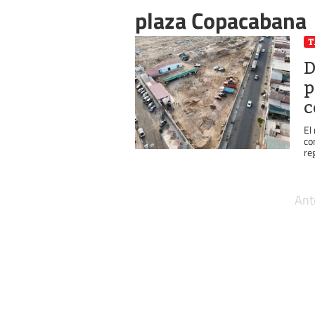
plaza Copacabana
D
p
c
El
co
reg
Ant