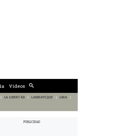
ia
Videos
Cuadro
de
búsqueda
LA LIBERTAD
LAMBAYEQUE
LIMA