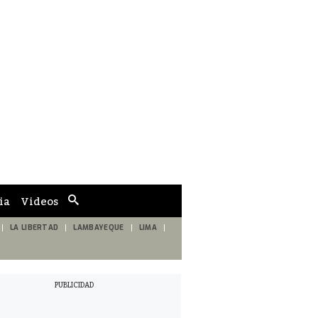
ia
Videos
Cuadro
de
búsqueda
LA LIBERTAD
LAMBAYEQUE
LIMA