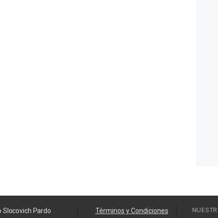
NUESTR
o Slocovich Pardo
Términos y Condiciones