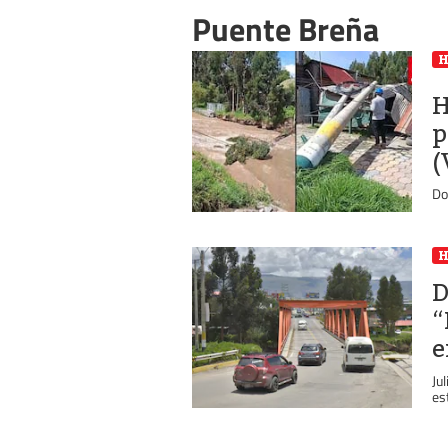
Puente Breña
H
p
(
Do
D
“
e
Ju
es