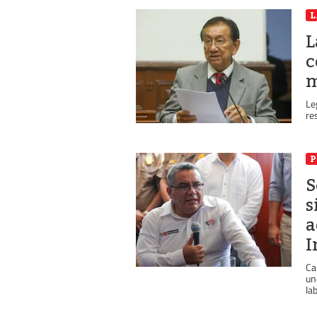
L
c
m
Le
re
P
S
s
a
I
Ca
un
lab