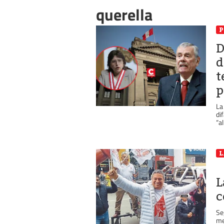
querella
P
D
d
t
p
La
di
“a
L
L
c
Se
me