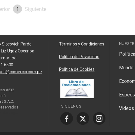
erior
1
Siguiente
NUESTR
o Slocovich Pardo
Términos y Condiciones
a Liz Ugaz Oscanoa
Polític
Política de Privacidad
smart.pe
11 6500
Mundo
Politica de Cookies
isos@comercio.com.pe
Econom
cas #532
Espect
Perú
t S.A.C.
SÍGUENOS
reservados
Videos
y Manager