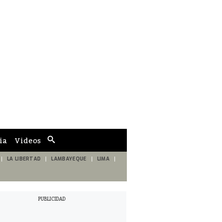
ia
Videos
Cuadro
de
búsqueda
LA LIBERTAD
LAMBAYEQUE
LIMA