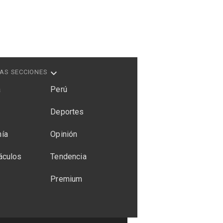
AS SECCIONES
a
Perú
Deportes
ía
Opinión
áculos
Tendencia
Premium