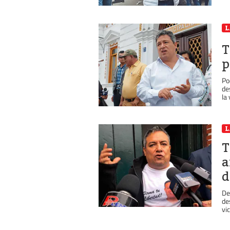
L
T
p
Po
de
la 
L
T
a
d
De
de
vi