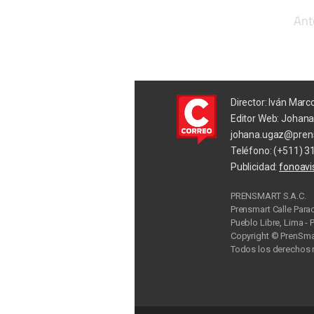
Ant
Director: Iván Marc
Editor Web: Johan
johana.ugaz@pren
Teléfono: (+511) 3
Publicidad:
fonoav
PRENSMART S.A.C.
Prensmart Calle Para
Pueblo Libre, Lima - 
Copyright © PrenSmar
Todos los derechos 
Privac