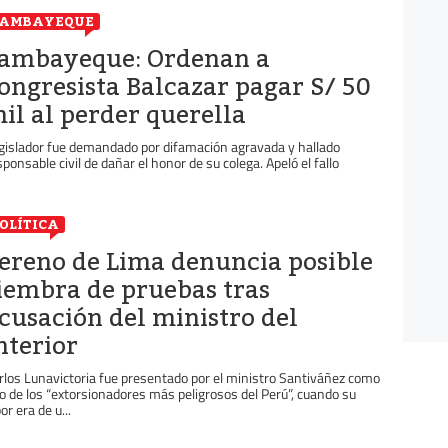
LAMBAYEQUE
ambayeque: Ordenan a
ongresista Balcazar pagar S/ 50
il al perder querella
gislador fue demandado por difamación agravada y hallado
sponsable civil de dañar el honor de su colega. Apeló el fallo
OLÍTICA
ereno de Lima denuncia posible
iembra de pruebas tras
cusación del ministro del
nterior
rlos Lunavictoria fue presentado por el ministro Santiváñez como
o de los “extorsionadores más peligrosos del Perú”, cuando su
or era de u...