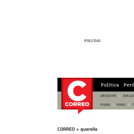
Política
Per
AREQUIPA
AYACU
PIURA
PUNO
CORREO
>
querella