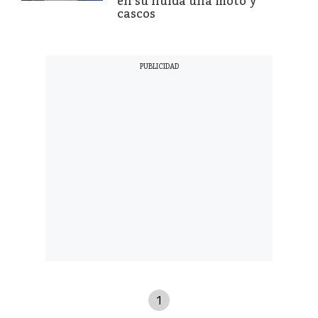
en su huida una moto y
cascos
1