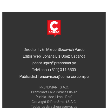
Director: Iván Marco Slocovich Pardo
Editor Web: Johana Liz Ugaz Oscanoa
johana.ugaz@prensmart.pe
Teléfono: (+511) 311 6500
Publicidad:
fonoavisos@comercio.com.pe
PRENSMART S.A.C.
Prensmart Calle Paracas #532
Pueblo Libre, Lima - Perú
Copyright © PrenSmart S.A.C.
Todos los derechos reservados