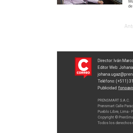
Mo
de
Ant
Director: Iván Marc
Editor Web: Johan
johana.ugaz@pren
Teléfono: (+511) 3
Publicidad:
fonoav
PRENSMART S.A.C.
Prensmart Calle Para
Pueblo Libre, Lima - 
Copyright © PrenSmar
Todos los derechos 
Privac