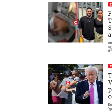
E
F
T
S
a
Am
ag
di
T
V
p
c
En
“g