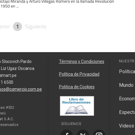
stajo Miranda y Arturo Villegas Romero en la llamada Revolución
 1950 en ...
erior
1
Siguiente
NUESTR
o Slocovich Pardo
Términos y Condiciones
a Liz Ugaz Oscanoa
Polític
Política de Privacidad
smart.pe
11 6500
Mundo
Politica de Cookies
isos@comercio.com.pe
Econom
cas #532
Espect
Perú
t S.A.C.
SÍGUENOS
reservados
Videos
y Manager