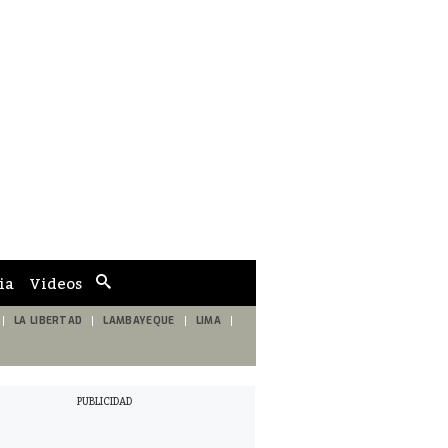
ia
Videos
Cuadro
de
búsqueda
LA LIBERTAD
LAMBAYEQUE
LIMA