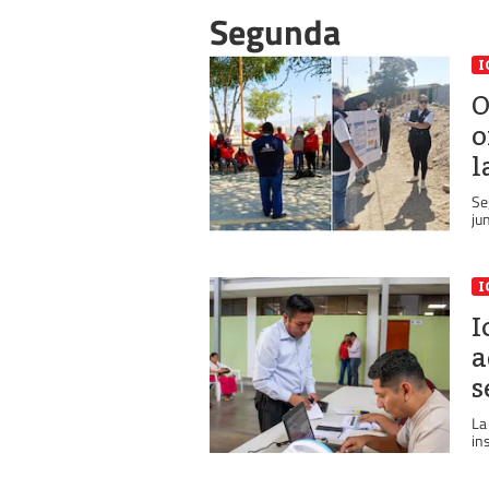
Segunda
I
O
o
l
Se
ju
I
I
a
s
La
in