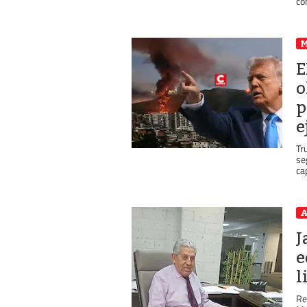
co
E
o
p
e
Tr
se
ca
A
J
e
l
Re