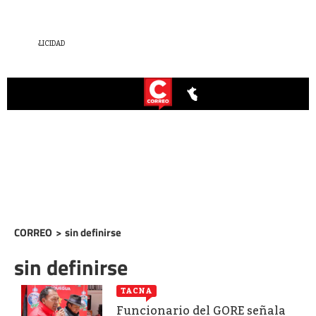
CORREO
>
sin definirse
sin definirse
TACNA
Funcionario del GORE señala