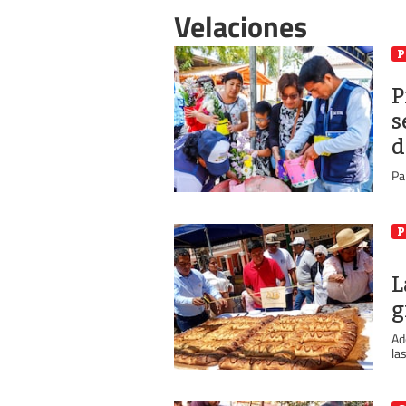
Velaciones
P
P
s
d
Pa
P
L
g
Ad
la