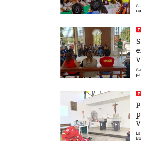
A 
co
P
S
e
v
Au
pa
P
P
p
v
La
Bo