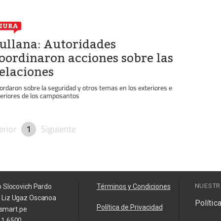
IURA
ullana: Autoridades
oordinaron acciones sobre las
elaciones
ordaron sobre la seguridad y otros temas en los exteriores e
teriores de los camposantos
erior
1
Siguiente
NUESTR
o Slocovich Pardo
Términos y Condiciones
a Liz Ugaz Oscanoa
Polític
Política de Privacidad
smart.pe
11 6500