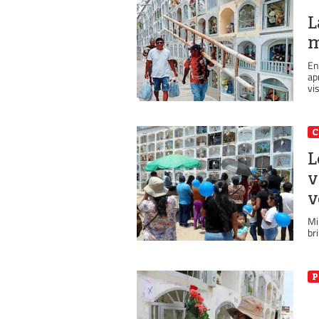
L
m
En
ap
vi
C
L
v
v
Mi
br
P