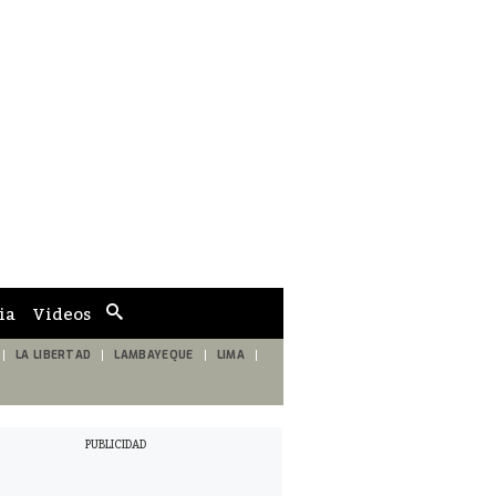
ia
Videos
Cuadro
de
búsqueda
LA LIBERTAD
LAMBAYEQUE
LIMA