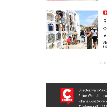
P
S
c
v
Ab
in
Ant
Director: Iván Marc
Editor Web: Johan
johana.ugaz@pren
Teléfono: (+511) 3