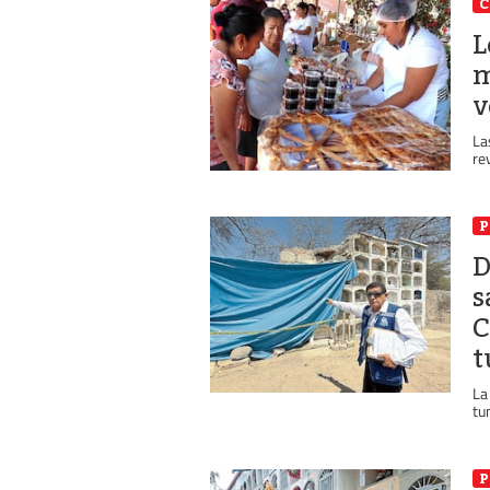
C
L
m
v
La
re
P
D
s
C
t
La
tu
P