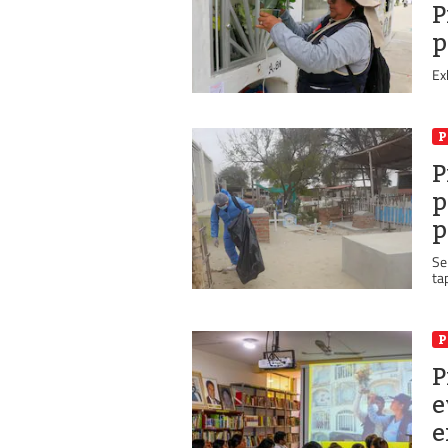
P
p
Ex
P
P
p
p
Se
ta
P
P
e
e