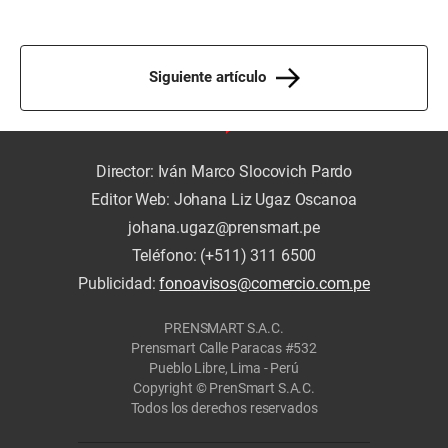
Siguiente artículo
Director: Iván Marco Slocovich Pardo
Editor Web: Johana Liz Ugaz Oscanoa
johana.ugaz@prensmart.pe
Teléfono: (+511) 311 6500
Publicidad:
fonoavisos@comercio.com.pe
PRENSMART S.A.C.
Prensmart Calle Paracas #532
Pueblo Libre, Lima - Perú
Copyright © PrenSmart S.A.C.
Todos los derechos reservados