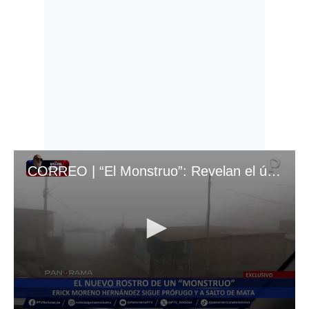
CORREO | “El Monstruo”: Revelan el último escondite de Erick Moreno en Perú