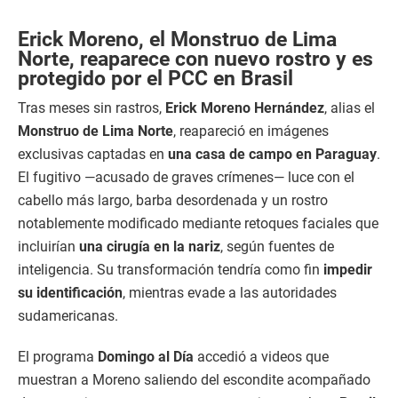
0
s
e
Erick Moreno, el Monstruo de Lima
c
Norte, reaparece con nuevo rostro y es
o
protegido por el PCC en Brasil
n
d
s
Tras meses sin rastros,
Erick Moreno Hernández
, alias el
o
Monstruo de Lima Norte
, reapareció en imágenes
f
5
exclusivas captadas en
una casa de campo en Paraguay
.
m
i
El fugitivo —acusado de graves crímenes— luce con el
n
cabello más largo, barba desordenada y un rostro
u
t
notablemente modificado mediante retoques faciales que
e
incluirían
una cirugía en la nariz
, según fuentes de
s
,
inteligencia. Su transformación tendría como fin
impedir
3
s
su identificación
, mientras evade a las autoridades
e
sudamericanas.
c
o
n
El programa
Domingo al Día
accedió a videos que
d
s
muestran a Moreno saliendo del escondite acompañado