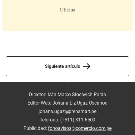
Siguiente artículo
Director: Iván Marco Slocovich Pardo
Editor Web: Johana Liz Ugaz Oscanoa
johana.ugaz@prensmart.pe
Teléfono: (+511) 311 6500
Publicidad:
fonoavisos@comercio.com.pe