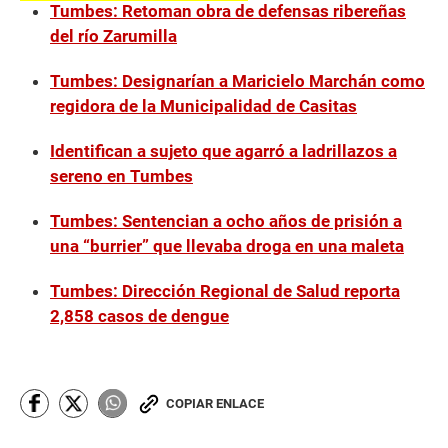
Tumbes: Retoman obra de defensas ribereñas
del río Zarumilla
Tumbes: Designarían a Maricielo Marchán como
regidora de la Municipalidad de Casitas
Identifican a sujeto que agarró a ladrillazos a
sereno en Tumbes
Tumbes: Sentencian a ocho años de prisión a
una “burrier” que llevaba droga en una maleta
Tumbes: Dirección Regional de Salud reporta
2,858 casos de dengue
COPIAR ENLACE