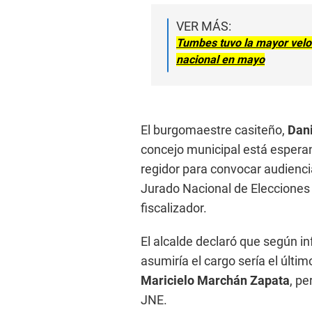
VER MÁS:
Tumbes tuvo la mayor veloc
nacional en mayo
El burgomaestre casiteño,
Dan
concejo municipal está espera
regidor para convocar audienci
Jurado Nacional de Elecciones 
fiscalizador.
El alcalde declaró que según in
asumiría el cargo sería el último
Maricielo Marchán Zapata
, pe
JNE.