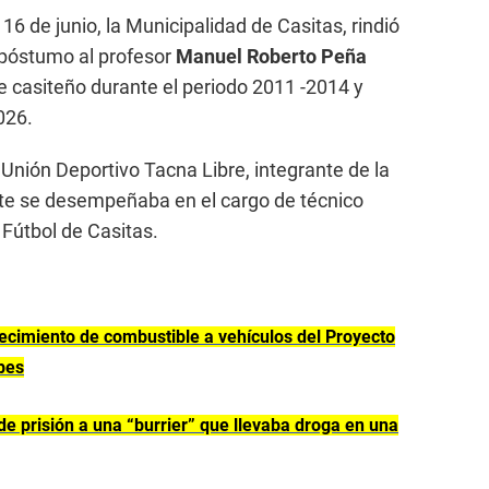
6 de junio, la Municipalidad de Casitas, rindió
póstumo al profesor
Manuel Roberto Peña
de casiteño durante el periodo 2011 -2014 y
026.
Unión Deportivo Tacna Libre, integrante de la
te se desempeñaba en el cargo de técnico
e Fútbol de Casitas.
ecimiento de combustible a vehículos del Proyecto
bes
 prisión a una “burrier” que llevaba droga en una