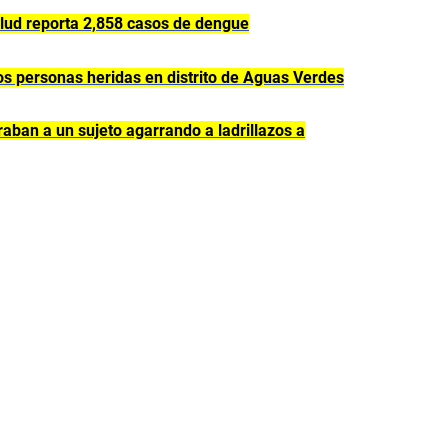
lud reporta 2,858 casos de dengue
 personas heridas en distrito de Aguas Verdes
ban a un sujeto agarrando a ladrillazos a