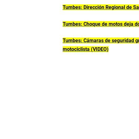
Tumbes: Dirección Regional de Sa
Tumbes: Choque de motos deja dos
Tumbes: Cámaras de seguridad gra
motociclista (VIDEO)