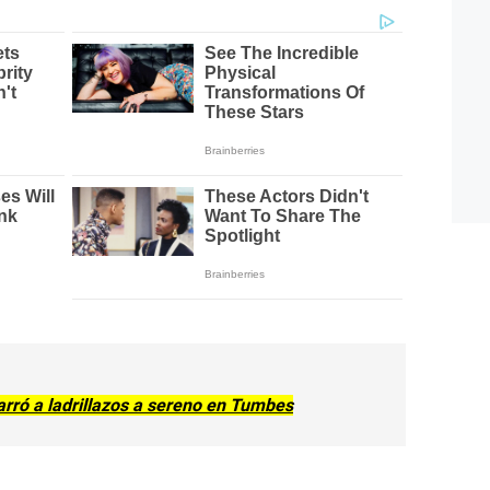
garró a ladrillazos a sereno en Tumbes