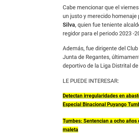
Cabe mencionar que el viernes 1
un justo y merecido homenaje 
Silva
, quien fue teniente alcal
regidor para el periodo 2023 -2
Además, fue dirigente del Club 
Junta de Regantes, últimamen
deportivo de la Liga Distrital d
LE PUEDE INTERESAR:
Detectan irregularidades en abast
Especial Binacional Puyango Tum
Tumbes: Sentencian a ocho años de
maleta