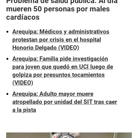
Problema de salud pública: Al día
mueren 50 personas por males
cardíacos
Arequipa: Médicos y administrativos
protestan por crisis en el hospital
Honorio Delgado (VIDEO)
Arequipa: Familia pide investigación
para joven que quedó en UCI luego de
golpiza por presuntos tocamientos
(VIDEO)
Arequipa: Adulto mayor muere
atropellado por unidad del SIT tras caer
a la pista