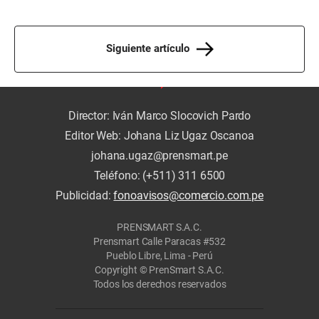
Siguiente artículo
Director: Iván Marco Slocovich Pardo
Editor Web: Johana Liz Ugaz Oscanoa
johana.ugaz@prensmart.pe
Teléfono: (+511) 311 6500
Publicidad:
fonoavisos@comercio.com.pe
PRENSMART S.A.C.
Prensmart Calle Paracas #532
Pueblo Libre, Lima - Perú
Copyright © PrenSmart S.A.C.
Todos los derechos reservados