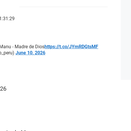
1:31:29
 Manu - Madre de Dios
https://t.co/JYmRDGtsMF
gp_peru)
June 10, 2026
026