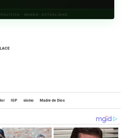
· POLÍTICA · MUNDO· ACTUALIDAD
NLACE
lor
IGP
sismo
Madre de Dios